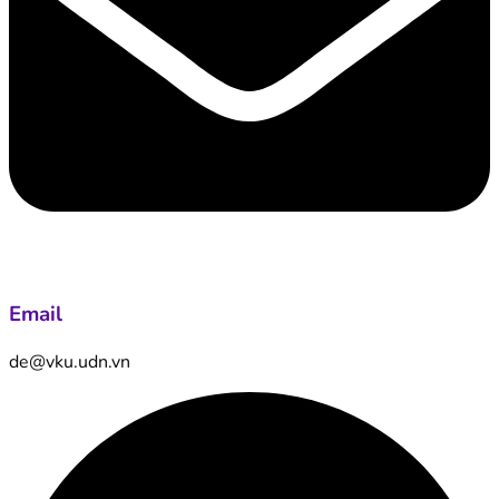
Email
de@vku.udn.vn