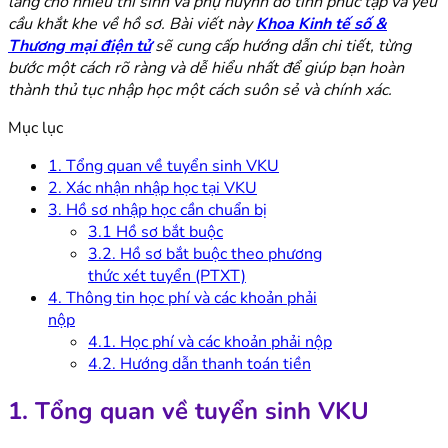
lắng cho nhiều thí sinh và phụ huynh do tính phức tạp và yêu
cầu khắt khe về hồ sơ. Bài viết này
Khoa Kinh tế số &
Thương mại điện tử
sẽ cung cấp hướng dẫn chi tiết, từng
bước một cách rõ ràng và dễ hiểu nhất để giúp bạn hoàn
thành thủ tục nhập học một cách suôn sẻ và chính xác.
Mục lục
1. Tổng quan về tuyển sinh VKU
2. Xác nhận nhập học tại VKU
3. Hồ sơ nhập học cần chuẩn bị
3.1 Hồ sơ bắt buộc
3.2. Hồ sơ bắt buộc theo phương
thức xét tuyển (PTXT)
4. Thông tin học phí và các khoản phải
nộp
4.1. Học phí và các khoản phải nộp
4.2. Hướng dẫn thanh toán tiền
1. Tổng quan về tuyển sinh VKU