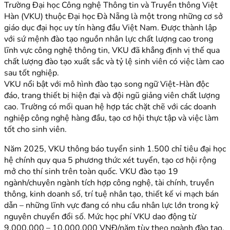
Trường Đại học Công nghệ Thông tin và Truyền thông Việt
Hàn (VKU) thuộc Đại học Đà Nẵng là một trong những cơ sở
giáo dục đại học uy tín hàng đầu Việt Nam. Được thành lập
với sứ mệnh đào tạo nguồn nhân lực chất lượng cao trong
lĩnh vực công nghệ thông tin, VKU đã khẳng định vị thế qua
chất lượng đào tạo xuất sắc và tỷ lệ sinh viên có việc làm cao
sau tốt nghiệp.
VKU nổi bật với mô hình đào tạo song ngữ Việt-Hàn độc
đáo, trang thiết bị hiện đại và đội ngũ giảng viên chất lượng
cao. Trường có mối quan hệ hợp tác chặt chẽ với các doanh
nghiệp công nghệ hàng đầu, tạo cơ hội thực tập và việc làm
tốt cho sinh viên.
Năm 2025, VKU thông báo tuyển sinh 1.500 chỉ tiêu đại học
hệ chính quy qua 5 phương thức xét tuyển, tạo cơ hội rộng
mở cho thí sinh trên toàn quốc. VKU đào tạo 19
ngành/chuyên ngành tích hợp công nghệ, tài chính, truyền
thông, kinh doanh số, trí tuệ nhân tạo, thiết kế vi mạch bán
dẫn – những lĩnh vực đang có nhu cầu nhân lực lớn trong kỷ
nguyên chuyển đổi số. Mức học phí VKU dao động từ
9.000.000 – 10.000.000 VNĐ/năm tùy theo ngành đào tạo,