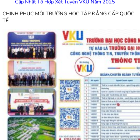
Cập Nhật Tổ Hợp Xét Tuyển VKU Năm 2025
CHINH PHỤC MÔI TRƯỜNG HỌC TẬP ĐẲNG CẤP QUỐC
TẾ