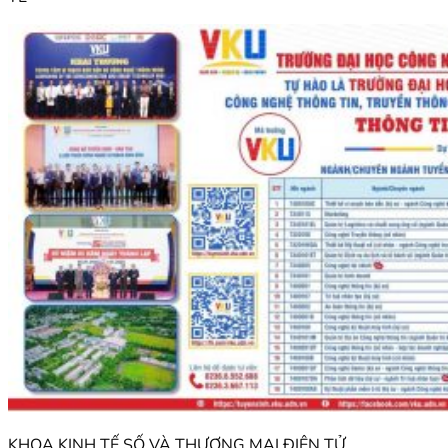
KHOA KINH TẾ SỐ VÀ THƯƠNG MẠI ĐIỆN TỬ