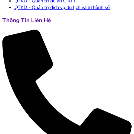
QTKD - Quản trị dự án CNTT
QTKD - Quản trị dịch vụ du lịch và lữ hành số
Thông Tin Liên Hệ