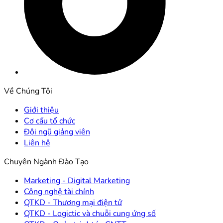
Về Chúng Tôi
Giới thiệu
Cơ cấu tổ chức
Đội ngũ giảng viên
Liên hệ
Chuyên Ngành Đào Tạo
Marketing - Digital Marketing
Công nghệ tài chính
QTKD - Thương mại điện tử
QTKD - Logictic và chuỗi cung ứng số